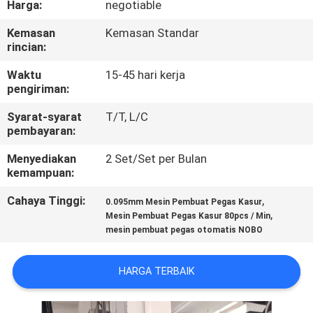
Harga:
negotiable
KUALITAS
Kemasan
Kemasan Standar
rincian:
HUBUNGI
KAMI
Waktu
15-45 hari kerja
pengiriman:
Syarat-syarat
T/T, L/C
BERITA
pembayaran:
Menyediakan
2 Set/Set per Bulan
SEMUA
kemampuan:
KASUS
Cahaya Tinggi:
,
0.095mm Mesin Pembuat Pegas Kasur
,
Mesin Pembuat Pegas Kasur 80pcs / Min
mesin pembuat pegas otomatis NOBO
VR
HARGA TERBAIK
SITEMAP