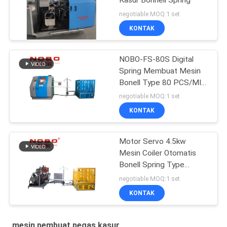
negotiable MOQ:1 set
KONTAK
NOBO-FS-80S Digital
Spring Membuat Mesin
Bonell Type 80 PCS/MIN
Untuk Kasur
negotiable MOQ:1 set
KONTAK
Motor Servo 4.5kw
Mesin Coiler Otomatis
Bonell Spring Type
NOBO-FS-65
negotiable MOQ:1 set
KONTAK
mesin pembuat pegas kasur