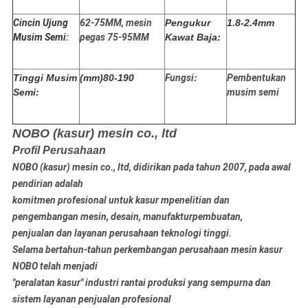
Cincin Ujung
62-75MM, mesin
Pengukur
1.8-2.4mm
Musim Semi:
pegas 75-95MM
Kawat Baja:
Tinggi Musim
(mm)80-190
Fungsi
:
Pembentukan
Semi:
musim semi
NOBO (kasur) mesin co., ltd
Profil Perusahaan
NOBO (kasur) mesin co., ltd, didirikan pada tahun 2007, pada awal
pendirian adalah
komitmen profesional untuk kasur m
penelitian dan
pengembangan mesin, desain, manufaktur
pembuatan,
penjualan dan layanan perusahaan teknologi tinggi.
Selama bertahun-tahun perkembangan perusahaan mesin kasur
NOBO telah menjadi
"peralatan kasur" industri rantai produksi yang sempurna dan
sistem layanan penjualan profesional