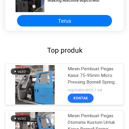
Making Machine 80pcs/Min
Terus
Top produk
Mesin Pembuat Pegas
Kasur 75-95mm Micro
Pressing Bonnell Spring
Machinery
negotiable MOQ:1 set
KONTAK
Mesin Pembuat Pegas
Otomatis Kustom Untuk
Kasur Bonnell Spring