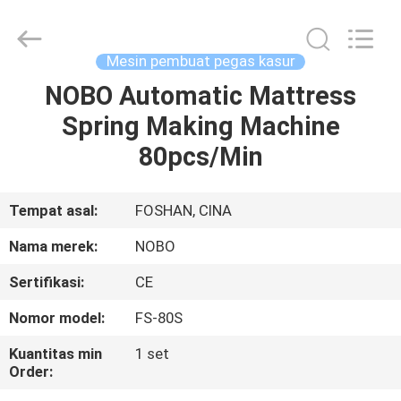
Machinery
Co.,
Ltd..
All
Rights
Mesin pembuat pegas kasur
Reserved.
Developed
NOBO Automatic Mattress
RUMAH
by
ECER
Spring Making Machine
PRODUK
80pcs/Min
TENTANG
Tempat asal:
FOSHAN, CINA
KITA
Nama merek:
NOBO
Sertifikasi:
CE
WISATA
Nomor model:
FS-80S
PABRIK
Kuantitas min
1 set
Order:
KONTROL