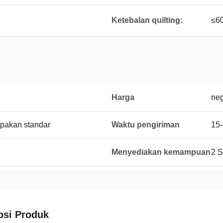
Ketebalan quilting:
≤60
Harga
neg
pakan standar
Waktu pengiriman
15-
Menyediakan kemampuan
2 S
psi Produk