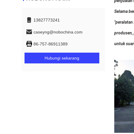
penjualan 
Selama be
13827773241
"peralatan
caseyng@nobochina.com
produsen, 
untuk suar
86-757-86911389
Hubungi sekarang