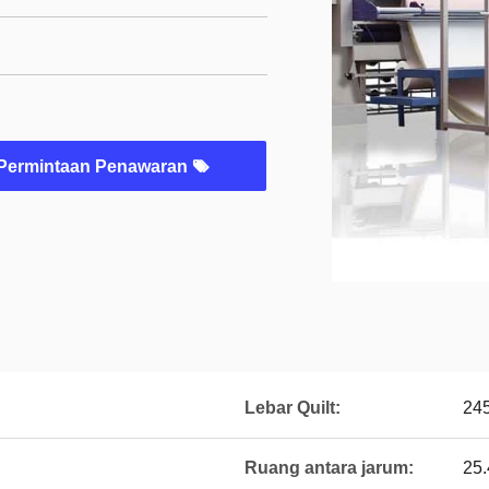
Permintaan Penawaran
Lebar Quilt:
24
Ruang antara jarum:
25.