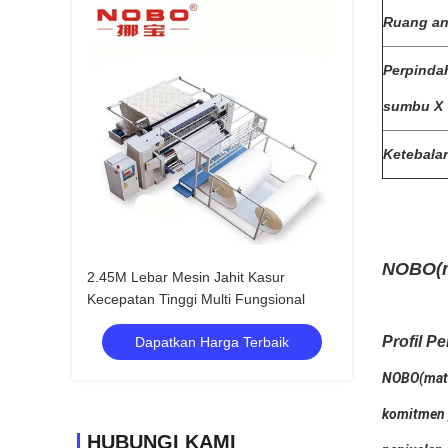
Ruang an
Perpinda
sumbu X
Ketebalan
NOBO(ma
2.45M Lebar Mesin Jahit Kasur
Kecepatan Tinggi Multi Fungsional
Profil P
Dapatkan Harga Terbaik
NOBO(mattr
komitmen 
HUBUNGI KAMI