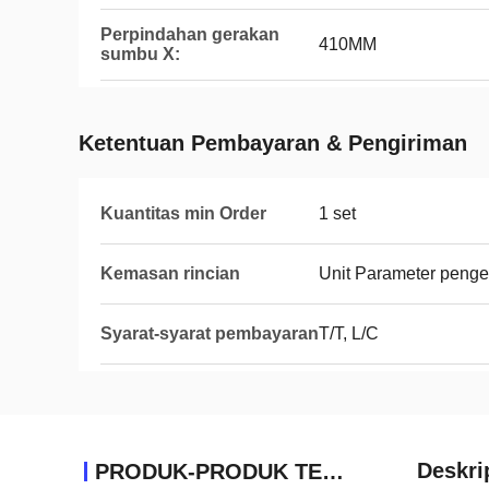
Perpindahan gerakan
410MM
sumbu X:
Ketentuan Pembayaran & Pengiriman
Kuantitas min Order
1 set
Kemasan rincian
Unit Parameter penge
Syarat-syarat pembayaran
T/T, L/C
Deskri
PRODUK-PRODUK TERKAIT