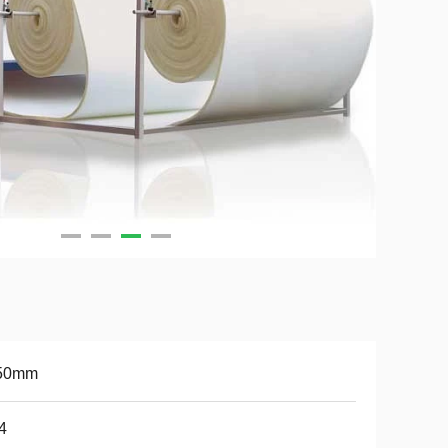
50mm
4