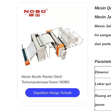
Mesin Qu
Mesin Ja
Mesin Jah
Ini sanga
dan perle
Paramet
Dimensi
Mesin Bordir Rantai Stitch
Terkomputerisasi Kasur NOBO
Lebar qui
Dapatkan Harga Terbaik
Ruang ant
jarum