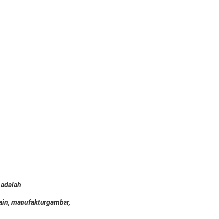
 adalah
ain, manufaktur
gambar,