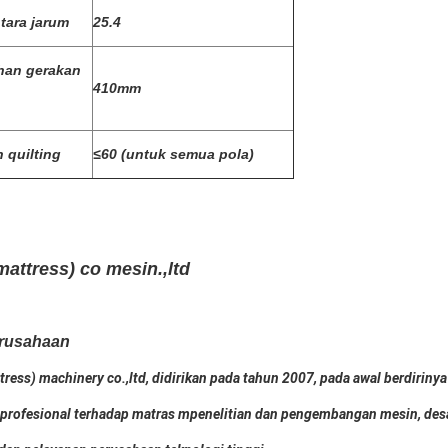
tara jarum
25.4
han gerakan
410mm
 quilting
≤60 (untuk semua pola)
ttress) co mesin.,ltd
erusahaan
ess) machinery co.,ltd, didirikan pada tahun 2007, pada awal berdirinya
profesional terhadap matras m
penelitian dan pengembangan mesin, des