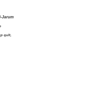
ti-Jarum
m
p qult,