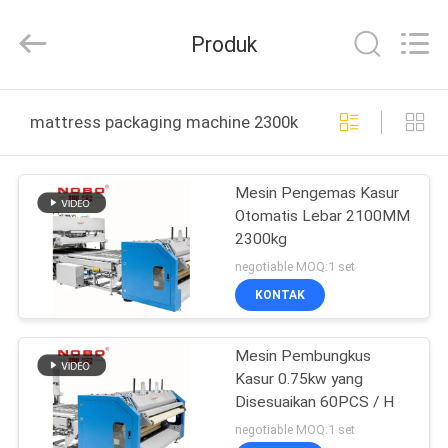
Machinery
Co.,
Ltd..
Produk
All
Rights
Reserved.
Developed
by
RUMAH
ECER
mattress packaging machine 2300kg pembuatan online
PRODUK
Mesin Pengemas Kasur
Otomatis Lebar 2100MM
TENTANG
2300kg
KITA
negotiable MOQ:1 set
KONTAK
WISATA
Mesin Pembungkus
PABRIK
Kasur 0.75kw yang
Disesuaikan 60PCS / H
KONTROL
negotiable MOQ:1 set