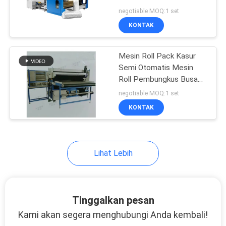
KEBIJAKAN
negotiable MOQ:1 set
PRIBADI
KONTAK
Mesin Roll Pack Kasur
Semi Otomatis Mesin
Roll Pembungkus Busa
Serat Poliester
negotiable MOQ:1 set
KONTAK
Lihat Lebih
Tinggalkan pesan
Kami akan segera menghubungi Anda kembali!