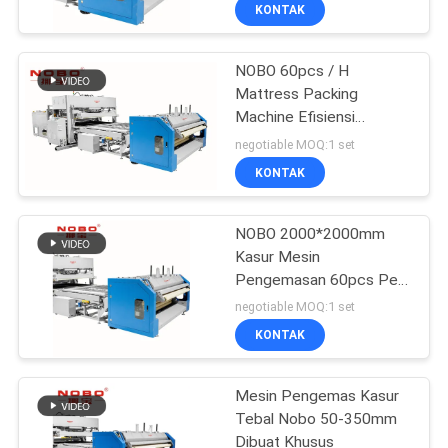
KUALITAS
KONTAK
NOBO 60pcs / H
HUBUNGI
Mattress Packing
KAMI
Machine Efisiensi
Produksi Tinggi
negotiable MOQ:1 set
BERITA
KONTAK
SEMUA
NOBO 2000*2000mm
Kasur Mesin
KASUS
Pengemasan 60pcs Per
Jam
negotiable MOQ:1 set
VR
KONTAK
SITEMAP
Mesin Pengemas Kasur
Tebal Nobo 50-350mm
Dibuat Khusus