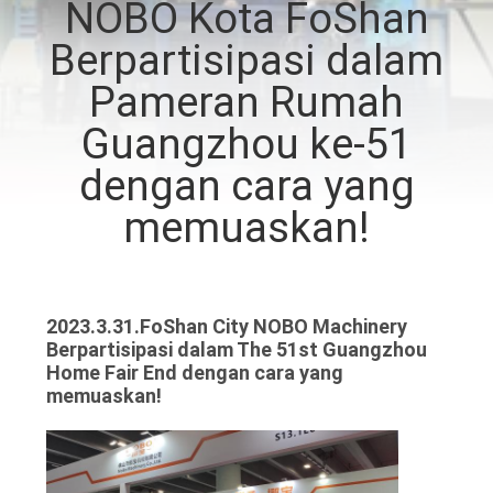
NOBO Kota FoShan
KUALITAS
Berpartisipasi dalam
HUBUNGI
Pameran Rumah
KAMI
Guangzhou ke-51
dengan cara yang
BERITA
memuaskan!
SEMUA
KASUS
2023.3.31.FoShan City NOBO Machinery
Berpartisipasi dalam The 51st Guangzhou
VR
Home Fair End dengan cara yang
memuaskan!
SITEMAP