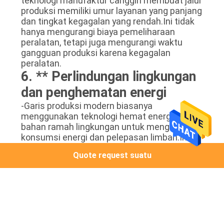
teknologi manufaktur canggih membuat jalur
produksi memiliki umur layanan yang panjang
dan tingkat kegagalan yang rendah.Ini tidak
hanya mengurangi biaya pemeliharaan
peralatan, tetapi juga mengurangi waktu
gangguan produksi karena kegagalan
peralatan.
6. ** Perlindungan lingkungan
dan penghematan energi
-Garis produksi modern biasanya
menggunakan teknologi hemat energi dan
bahan ramah lingkungan untuk mengurangi
konsumsi energi dan pelepasan limbah.Ini
tidak hanya sesuai dengan tren global
Quote request suatu
perlindungan lingkungan, tetapi juga dapat
mengurangi biaya operasi perusahaan dan
meningkatkan rasa tanggung jawab sosial
mereka.