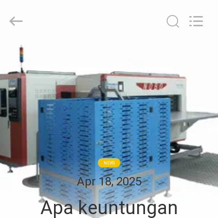
Machinery
Co.,
Ltd..
All
Rights
Reserved.
Developed
RUMAH
by
ECER
PRODUK
TENTANG
KITA
WISATA
NEWS
PABRIK
Apr 18, 2025
Apa keuntungan
KONTROL