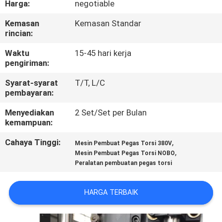
Harga:
negotiable
KUALITAS
Kemasan
Kemasan Standar
rincian:
HUBUNGI
KAMI
Waktu
15-45 hari kerja
pengiriman:
Syarat-syarat
T/T, L/C
BERITA
pembayaran:
Menyediakan
2 Set/Set per Bulan
SEMUA
kemampuan:
KASUS
Cahaya Tinggi:
,
Mesin Pembuat Pegas Torsi 380V
,
Mesin Pembuat Pegas Torsi NOBO
Peralatan pembuatan pegas torsi
VR
HARGA TERBAIK
SITEMAP