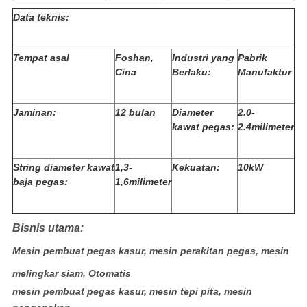
Data teknis:
Tempat asal
Foshan,
Industri yang
Pabrik
Cina
Berlaku:
Manufaktur
Jaminan:
12 bulan
Diameter
2.0-
kawat pegas:
2.4milimeter
String diameter kawat
1,3-
Kekuatan:
10kW
baja pegas:
1,6milimeter
Bisnis utama:
Mesin pembuat pegas kasur, mesin perakitan pegas, mesin
melingkar siam, Otomatis
mesin pembuat pegas kasur, mesin tepi pita, mesin