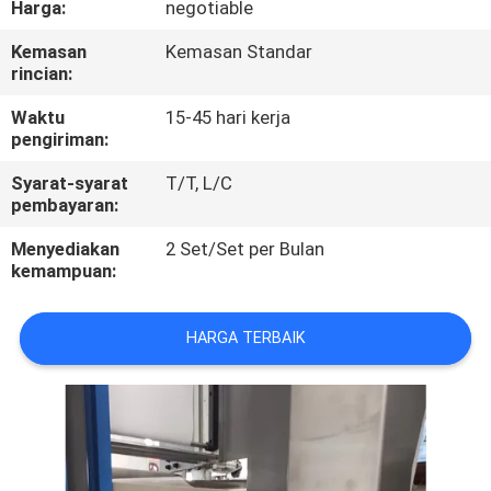
Harga:
negotiable
KUALITAS
Kemasan
Kemasan Standar
rincian:
HUBUNGI
KAMI
Waktu
15-45 hari kerja
pengiriman:
Syarat-syarat
T/T, L/C
BERITA
pembayaran:
Menyediakan
2 Set/Set per Bulan
SEMUA
kemampuan:
KASUS
HARGA TERBAIK
VR
SITEMAP