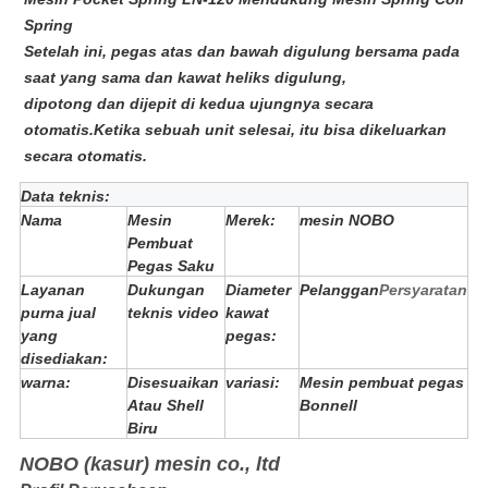
Spring
Setelah ini, pegas atas dan bawah digulung bersama pada
saat yang sama dan kawat heliks digulung,
dipotong dan dijepit di kedua ujungnya secara
otomatis.Ketika sebuah unit selesai, itu bisa dikeluarkan
secara otomatis.
Data teknis:
Nama
Mesin
Merek:
mesin NOBO
Pembuat
Pegas Saku
Layanan
Dukungan
Diameter
Pelanggan
Persyaratan
purna jual
teknis video
kawat
yang
pegas:
disediakan:
warna:
Disesuaikan
variasi:
Mesin pembuat pegas
Atau Shell
Bonnell
Biru
NOBO (kasur) mesin co., ltd