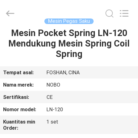
Machinery
Co.,
Ltd..
All
Rights
Mesin Pegas Saku
Reserved.
Developed
by
Mesin Pocket Spring LN-120
RUMAH
ECER
Mendukung Mesin Spring Coil
PRODUK
Spring
TENTANG
Tempat asal:
FOSHAN, CINA
KITA
Nama merek:
NOBO
Sertifikasi:
CE
WISATA
Nomor model:
LN-120
PABRIK
Kuantitas min
1 set
Order:
KONTROL