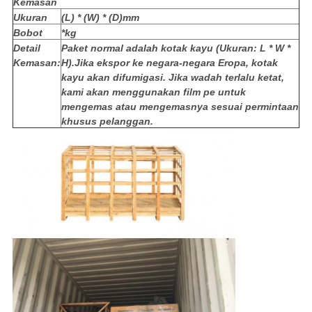
Kemasan
Ukuran
(L) * (W) * (D)mm
Bobot
*kg
Detail
Paket normal adalah kotak kayu (Ukuran: L * W *
Kemasan:
H).Jika ekspor ke negara-negara Eropa, kotak
kayu akan difumigasi. Jika wadah terlalu ketat,
kami akan menggunakan film pe untuk
mengemas atau mengemasnya sesuai permintaan
khusus pelanggan.