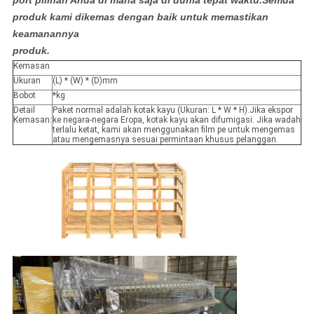
port pilihan Anda di mana saja di dunia tepat waktu.Semua
produk kami dikemas dengan baik untuk memastikan
keamanannya
produk.
Kemasan
Ukuran
(L) * (W) * (D)mm
Bobot
*kg
Detail
Paket normal adalah kotak kayu (Ukuran: L * W * H).Jika ekspor
Kemasan:
ke negara-negara Eropa, kotak kayu akan difumigasi. Jika wadah
terlalu ketat, kami akan menggunakan film pe untuk mengemas
atau mengemasnya sesuai permintaan khusus pelanggan.