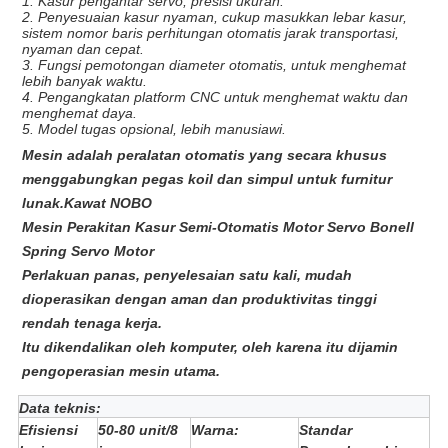
1. Kasur pengantar servo, presisi ukuran.
2. Penyesuaian kasur nyaman, cukup masukkan lebar kasur,
sistem nomor baris perhitungan otomatis jarak transportasi,
nyaman dan cepat.
3. Fungsi pemotongan diameter otomatis, untuk menghemat
lebih banyak waktu.
4. Pengangkatan platform CNC untuk menghemat waktu dan
menghemat daya.
5. Model tugas opsional, lebih manusiawi.
Mesin adalah peralatan otomatis yang secara khusus
menggabungkan pegas koil dan simpul untuk furnitur
lunak.
Kawat NOBO
Mesin Perakitan Kasur Semi-Otomatis Motor Servo Bonell
Spring Servo Motor
Perlakuan panas, penyelesaian satu kali, mudah
dioperasikan dengan aman dan produktivitas tinggi
rendah tenaga kerja.
Itu dikendalikan oleh komputer, oleh karena itu dijamin
pengoperasian mesin utama.
Data teknis:
Efisiensi
50-80 unit/8
Warna:
Standar