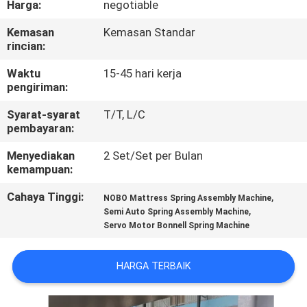
Harga:
negotiable
KUALITAS
Kemasan
Kemasan Standar
rincian:
HUBUNGI
KAMI
Waktu
15-45 hari kerja
pengiriman:
Syarat-syarat
T/T, L/C
BERITA
pembayaran:
Menyediakan
2 Set/Set per Bulan
SEMUA
kemampuan:
KASUS
Cahaya Tinggi:
,
NOBO Mattress Spring Assembly Machine
,
Semi Auto Spring Assembly Machine
Servo Motor Bonnell Spring Machine
VR
HARGA TERBAIK
SITEMAP