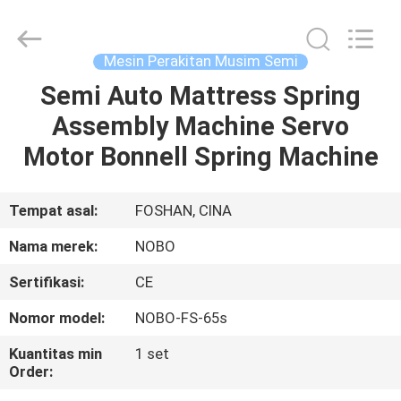
Machinery
Co.,
Ltd..
All
Rights
Mesin Perakitan Musim Semi
Reserved.
Developed
by
Semi Auto Mattress Spring
RUMAH
ECER
Assembly Machine Servo
PRODUK
Motor Bonnell Spring Machine
TENTANG
Tempat asal:
FOSHAN, CINA
KITA
Nama merek:
NOBO
Sertifikasi:
CE
WISATA
Nomor model:
NOBO-FS-65s
PABRIK
Kuantitas min
1 set
Order:
KONTROL