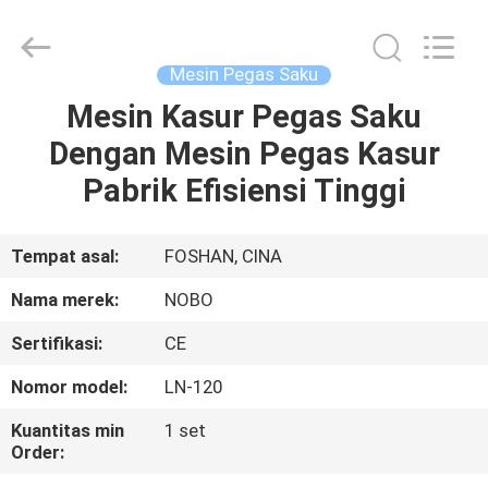
Machinery
Co.,
Ltd..
All
Rights
Mesin Pegas Saku
Reserved.
Developed
Mesin Kasur Pegas Saku
RUMAH
by
ECER
Dengan Mesin Pegas Kasur
PRODUK
Pabrik Efisiensi Tinggi
TENTANG
Tempat asal:
FOSHAN, CINA
KITA
Nama merek:
NOBO
Sertifikasi:
CE
WISATA
Nomor model:
LN-120
PABRIK
Kuantitas min
1 set
Order:
KONTROL