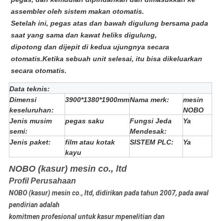
assembler oleh sistem makan otomatis.
Setelah ini, pegas atas dan bawah digulung bersama pada
saat yang sama dan kawat heliks digulung,
dipotong dan dijepit di kedua ujungnya secara
otomatis.Ketika sebuah unit selesai, itu bisa dikeluarkan
secara otomatis.
Data teknis:
Dimensi
3900*1380*1900mm
Nama merk:
mesin
keseluruhan:
NOBO
Jenis musim
pegas saku
Fungsi Jeda
Ya
semi:
Mendesak:
Jenis paket:
film atau kotak
SISTEM PLC:
Ya
kayu
NOBO (kasur) mesin co., ltd
Profil Perusahaan
NOBO (kasur) mesin co., ltd, didirikan pada tahun 2007, pada awal
pendirian adalah
komitmen profesional untuk kasur m
penelitian dan