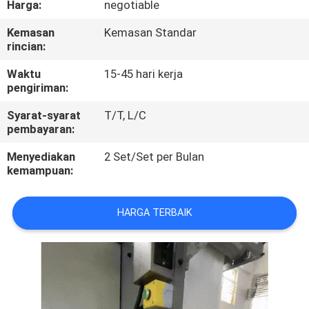
Harga:
negotiable
KUALITAS
Kemasan
Kemasan Standar
rincian:
HUBUNGI
KAMI
Waktu
15-45 hari kerja
pengiriman:
Syarat-syarat
T/T, L/C
BERITA
pembayaran:
Menyediakan
2 Set/Set per Bulan
SEMUA
kemampuan:
KASUS
HARGA TERBAIK
VR
SITEMAP