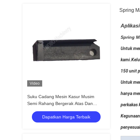
Spring M
Aplikas
Spring M
Untuk mem
kami.Kelu
150 unit p
Untuk mem
Video
hanya men
Suku Cadang Mesin Kasur Musim
Semi Rahang Bergerak Atas Dan
perkakas 
Belakang, Braket Dan Pivot
Kegunaan 
Dapatkan Harga Terbaik
penyesuai