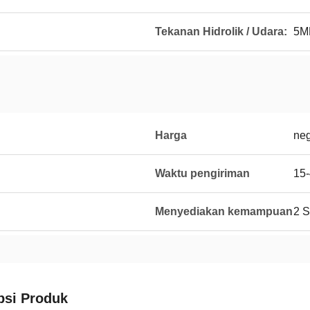
Tekanan Hidrolik / Udara:
5M
Harga
neg
Waktu pengiriman
15-
Menyediakan kemampuan
2 S
psi Produk