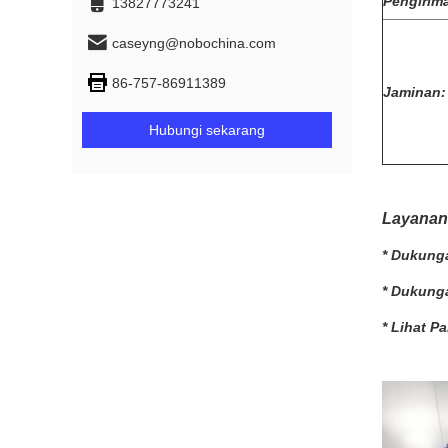
Pengirim
13827773241
caseyng@nobochina.com
86-757-86911389
Jaminan:
Hubungi sekarang
Layanan
* Dukunga
* Dukung
* Lihat Pa