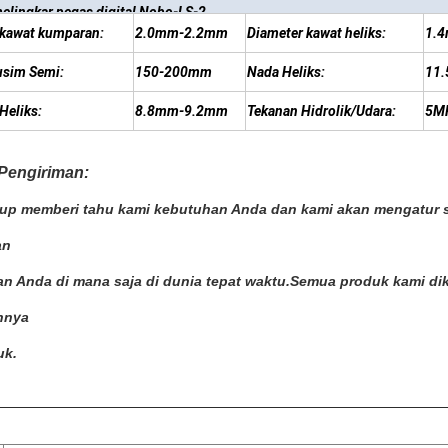
elingkar pegas digital Nobo-LS-2
 kawat kumparan:
2.0mm-2.2mm
Diameter kawat heliks:
1.
usim Semi:
150-200mm
Nada Heliks:
11.
Heliks:
8.8mm-9.2mm
Tekanan Hidrolik/Udara:
5M
Pengiriman:
up memberi tahu kami kebutuhan Anda dan kami akan mengatur s
an
han Anda di mana saja di dunia tepat waktu.Semua produk kami 
nnya
uk.