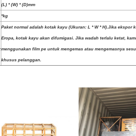
(L) * (W) * (D)mm
*kg
Paket normal adalah kotak kayu (Ukuran: L * W * H).Jika ekspor 
Eropa, kotak kayu akan difumigasi. Jika wadah terlalu ketat, kam
:
menggunakan film pe untuk mengemas atau mengemasnya sesua
khusus pelanggan.