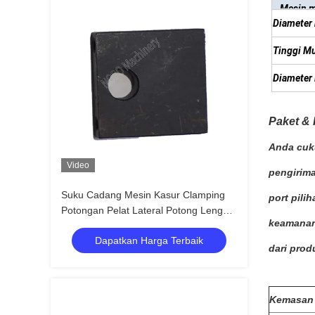
Mesin m
Diameter
Tinggi M
Diameter 
Paket & 
Anda cuk
Video
pengirim
Suku Cadang Mesin Kasur Clamping
port pili
Potongan Pelat Lateral Potong Lengan
keamana
Ayun
Dapatkan Harga Terbaik
dari prod
Kemasan