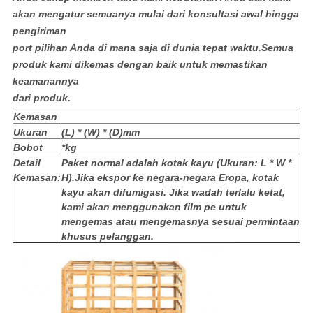
akan mengatur semuanya mulai dari konsultasi awal hingga
pengiriman
port pilihan Anda di mana saja di dunia tepat waktu.Semua
produk kami dikemas dengan baik untuk memastikan
keamanannya
dari produk.
Kemasan
Ukuran
(L) * (W) * (D)mm
Bobot
*kg
Detail
Paket normal adalah kotak kayu (Ukuran: L * W *
Kemasan:
H).Jika ekspor ke negara-negara Eropa, kotak
kayu akan difumigasi. Jika wadah terlalu ketat,
kami akan menggunakan film pe untuk
mengemas atau mengemasnya sesuai permintaan
khusus pelanggan.