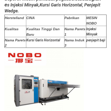
e
s Injeksi Minyak
Kursi Garis Horizontal, Penjepit
,
Wedge.
Herstelland
CINA
Pabrikan
MESIN
NOBO
Kualitas
Kualitas Tinggi Dan
Nama Parets
Injeksi
Minyak
Baru
1
Nama Parets
Kursi Garis Horizontal
Nama Induk
penjepit baji
2
3