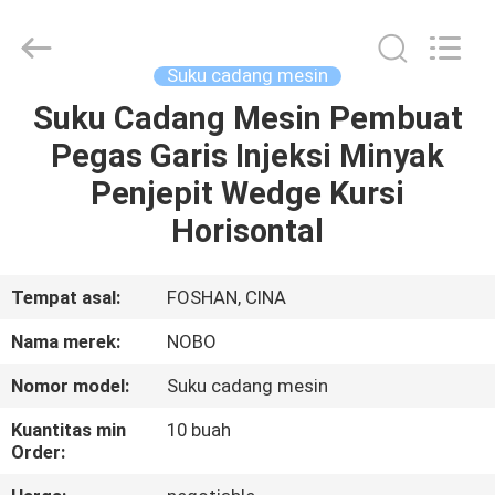
Machinery
Co.,
Ltd..
All
Rights
Suku cadang mesin
Reserved.
Developed
Suku Cadang Mesin Pembuat
RUMAH
by
ECER
Pegas Garis Injeksi Minyak
PRODUK
Penjepit Wedge Kursi
Horisontal
TENTANG
KITA
Tempat asal:
FOSHAN, CINA
Nama merek:
NOBO
WISATA
Nomor model:
Suku cadang mesin
PABRIK
Kuantitas min
10 buah
Order:
KONTROL