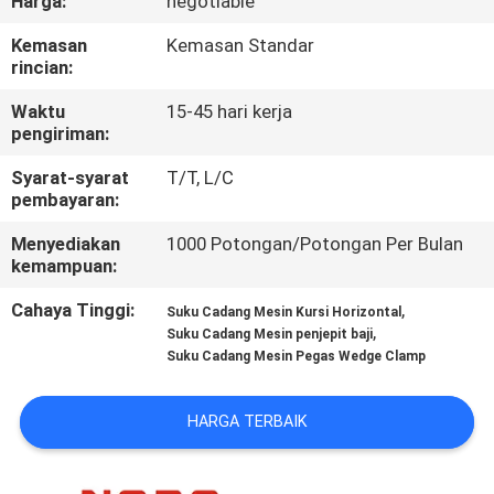
Harga:
negotiable
KUALITAS
Kemasan
Kemasan Standar
rincian:
HUBUNGI
Waktu
15-45 hari kerja
KAMI
pengiriman:
Syarat-syarat
T/T, L/C
BERITA
pembayaran:
Menyediakan
1000 Potongan/Potongan Per Bulan
SEMUA
kemampuan:
KASUS
Cahaya Tinggi:
,
Suku Cadang Mesin Kursi Horizontal
,
Suku Cadang Mesin penjepit baji
Suku Cadang Mesin Pegas Wedge Clamp
VR
HARGA TERBAIK
SITEMAP