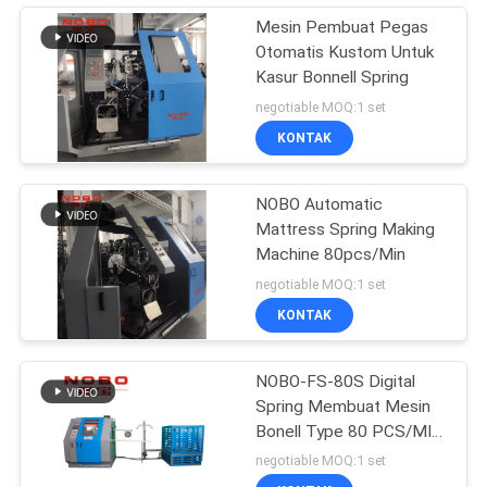
Mesin Pembuat Pegas
Otomatis Kustom Untuk
Kasur Bonnell Spring
negotiable MOQ:1 set
KONTAK
NOBO Automatic
Mattress Spring Making
Machine 80pcs/Min
negotiable MOQ:1 set
KONTAK
NOBO-FS-80S Digital
Spring Membuat Mesin
Bonell Type 80 PCS/MIN
Untuk Kasur
negotiable MOQ:1 set