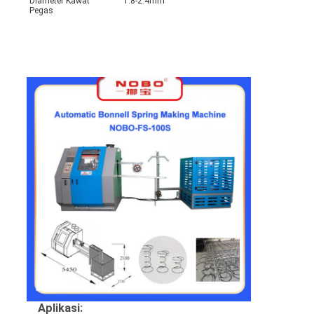
Diameter Kawat
1.8-2.4mm
Pegas
mesin melingkar, penyok kawat cnc, mesin melingkar
pegas, mesin melingkar kawat, mesin melingkar pegas
cnc, mesin pembuat pegas, mesin pegas berliku, mesin
pembuat pegas tua untuk dijual, mesin wire mesh, mesin
pembentuk pegas
Aplikasi: