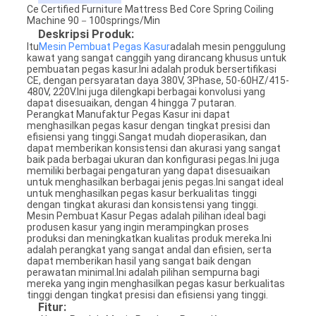
Ce Certified Furniture Mattress Bed Core Spring Coiling
Machine 90－100springs/Min
Deskripsi Produk:
Itu
Mesin Pembuat Pegas Kasur
adalah mesin penggulung
kawat yang sangat canggih yang dirancang khusus untuk
pembuatan pegas kasur.Ini adalah produk bersertifikasi
CE, dengan persyaratan daya 380V, 3Phase, 50-60HZ/415-
480V, 220V.Ini juga dilengkapi berbagai konvolusi yang
dapat disesuaikan, dengan 4 hingga 7 putaran.
Perangkat Manufaktur Pegas Kasur ini dapat
menghasilkan pegas kasur dengan tingkat presisi dan
efisiensi yang tinggi.Sangat mudah dioperasikan, dan
dapat memberikan konsistensi dan akurasi yang sangat
baik pada berbagai ukuran dan konfigurasi pegas.Ini juga
memiliki berbagai pengaturan yang dapat disesuaikan
untuk menghasilkan berbagai jenis pegas.Ini sangat ideal
untuk menghasilkan pegas kasur berkualitas tinggi
dengan tingkat akurasi dan konsistensi yang tinggi.
Mesin Pembuat Kasur Pegas adalah pilihan ideal bagi
produsen kasur yang ingin merampingkan proses
produksi dan meningkatkan kualitas produk mereka.Ini
adalah perangkat yang sangat andal dan efisien, serta
dapat memberikan hasil yang sangat baik dengan
perawatan minimal.Ini adalah pilihan sempurna bagi
mereka yang ingin menghasilkan pegas kasur berkualitas
tinggi dengan tingkat presisi dan efisiensi yang tinggi.
Fitur: