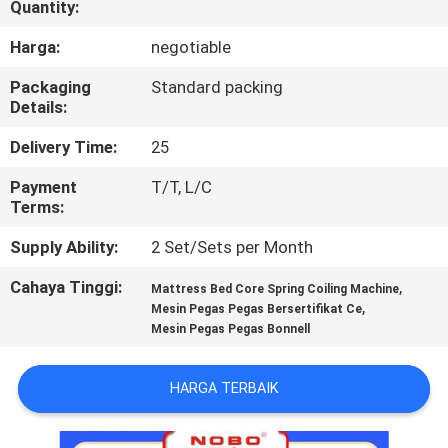
Quantity:
KUALITAS
Harga:
negotiable
HUBUNGI
Packaging
Standard packing
KAMI
Details:
Delivery Time:
25
BERITA
Payment
T/T, L/C
Terms:
SEMUA
Supply Ability:
2 Set/Sets per Month
KASUS
Cahaya Tinggi:
,
Mattress Bed Core Spring Coiling Machine
,
Mesin Pegas Pegas Bersertifikat Ce
Mesin Pegas Pegas Bonnell
VR
HARGA TERBAIK
SITEMAP