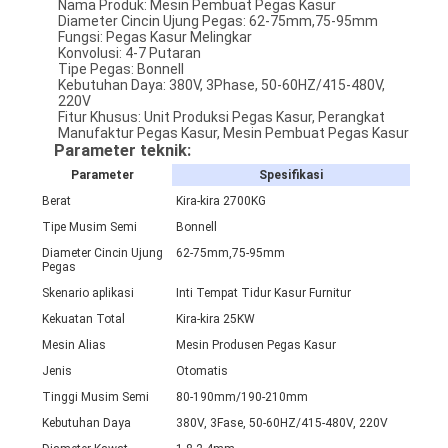
Nama Produk: Mesin Pembuat Pegas Kasur
Diameter Cincin Ujung Pegas: 62-75mm,75-95mm
Fungsi: Pegas Kasur Melingkar
Konvolusi: 4-7 Putaran
Tipe Pegas: Bonnell
Kebutuhan Daya: 380V, 3Phase, 50-60HZ/415-480V,
220V
Fitur Khusus: Unit Produksi Pegas Kasur, Perangkat
Manufaktur Pegas Kasur, Mesin Pembuat Pegas Kasur
Parameter teknik:
Parameter
Spesifikasi
Berat
Kira-kira 2700KG
Tipe Musim Semi
Bonnell
Diameter Cincin Ujung
62-75mm,75-95mm
Pegas
Skenario aplikasi
Inti Tempat Tidur Kasur Furnitur
Kekuatan Total
Kira-kira 25KW
Mesin Alias
Mesin Produsen Pegas Kasur
Jenis
Otomatis
Tinggi Musim Semi
80-190mm/190-210mm
Kebutuhan Daya
380V, 3Fase, 50-60HZ/415-480V, 220V