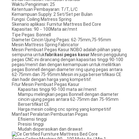
Waktu Pengiriman: 25
Ketentuan Pembayaran: T/T, L/C
Kemampuan Supply: 2 Set/Set per Bulan
Fungsi: Coiling Matress Spring
Skenario aplikasi: Furnitur Mattress Bed Core
Kapasitas: 90－100Mata air/mnt
Tipe Pegas: Bonnell
Diameter Cincin Ujung Pegas: 62-75mm,75-95mm
Mesin Mattress Spring Fabricator
Mesin Pembuat Pegas Kasur NOBO adalah pilihan yang
sempurna untuk
fabrikasi pegas kasur
.Mesin penggulung
pegas CNC ini dirancang dengan kapasitas tinggi 90-100
pegas/menit dan dengan kemampuan untuk melilitkan
pegas Bonnell dengan diameter ring ujung pegas antara
62-75mm dan 75-95mm.Mesin ini juga bersertifikasi CE
dan hadir dengan harga yang kompetitif.
Fitur Mesin Pembuat Pegas Kasur
Kapasitas tinggi 90-100 mata air/menit
Mampu melingkari pegas Bonnell dengan diameter
cincin ujung pegas antara 62-75mm dan 75-95mm
Bersertifikat CE
Harga mesin coiling cnc spring yang kompetitif
Manfaat Peralatan Pembuatan Pegas
Efisiensi tinggi
Presisi tinggi
Mudah dioperasikan dan dirawat