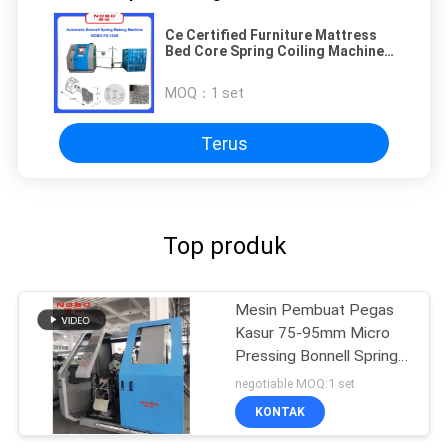
Ce Certified Furniture Mattress
Bed Core Spring Coiling Machine
90－100 Mata Air / Min
MOQ：
1 set
Terus
Top produk
Mesin Pembuat Pegas
Kasur 75-95mm Micro
Pressing Bonnell Spring
Machinery
negotiable MOQ:1 set
KONTAK