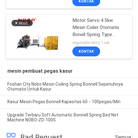
KONTAK
Motor Servo 4.5kw
Mesin Coiler Otomatis
Bonell Spring Type
NOBO-FS-65
negotiable MOQ:1 set
KONTAK
mesin pembuat pegas kasur
Foshan City Nobo Mesin Coiling Spring Bonnell Sepenuhnya
Otomatis Untuk Kasur
Kasur Mesin Pegas Bonnell Kapasitas 60－100pegas/Min
Upgrade Terbaru Soft Automatic Bonnell Spring Bed Net
Machine NOBO-ZD-100S
Bad Request
Semua