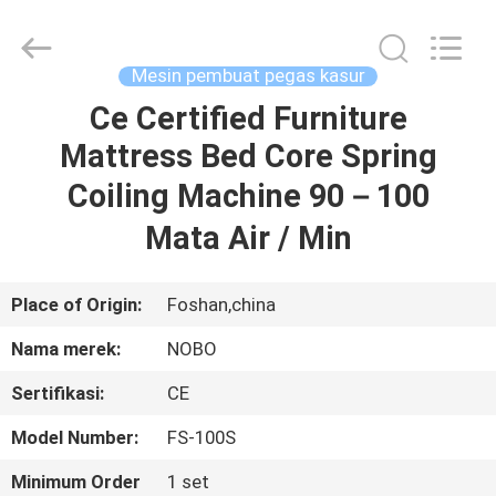
Machinery
Co.,
Ltd..
All
Rights
Mesin pembuat pegas kasur
Reserved.
Developed
Ce Certified Furniture
RUMAH
by
ECER
Mattress Bed Core Spring
PRODUK
Coiling Machine 90－100
Mata Air / Min
TENTANG
KITA
Place of Origin:
Foshan,china
Nama merek:
NOBO
WISATA
Sertifikasi:
CE
PABRIK
Model Number:
FS-100S
KONTROL
Minimum Order
1 set