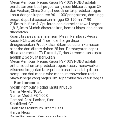
Mesin Pembuat Pegas Kasur FS-100S NOBO adalah
peralatan pembuat pegas yang disertifikasi dengan CE
dari Foshan, China.Sangat cocok untuk produksi pegas
kasur dengan kapasitas 90－100Springs/mnt, dan tinggi
pegas dapat disesuaikan hingga 80-190mm/190-
210mm.Ini fitur 4-7 putaran dan diameter kawat pegas
1,8-2,4mm.Mudah dioperasikan, hemat biaya, dan dapat
diandalkan.
Kuantitas pesanan minimum Mesin Pembuat Pegas
Kasur NOBO adalah 1 set, dan harga dapat
dinegosiasikan.Produk akan dikemas dalam kemasan
standar dan dikirim dalam 25 hari.Pembayaran dapat
dilakukan melalui T/T atau L/C, dan kemampuan suplai
adalah 2 Set/Set per Bulan.
Mesin Pembuat Pegas Kasur FS-100S NOBO adalah
pilihan ideal untuk produksi pegas kasur, menawarkan
efisiensi tinggi dan kinerja luar biasa.Ini adalah pilihan
sempurna dari mesin wire mesh, menawarkan rasio
biaya-kinerja yang bagus untuk pembuatan kasur pegas.
Kustomisasi:
Mesin Pembuat Pegas Kasur Khusus
Nama Merek: NOBO
Nomor Model: FS-100S
Tempat Asal: Foshan, Cina
Sertifikasi: CE
Kuantitas Minimum Order: 1 set
Harga: Nego
Detail Kemasan: Kemasan standar