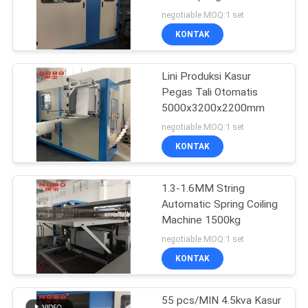
KEBIJAKAN
Machine
negotiable MOQ:1 set
PRIBADI
KONTAK
58
Lini Produksi Kasur
Mesin Pegas Saku
Pegas Tali Otomatis
5000x3200x2200mm
negotiable MOQ:1 set
KONTAK
1.3-1.6MM String
17
Automatic Spring Coiling
Mesin Penggulung
Machine 1500kg
negotiable MOQ:1 set
Kasur Pegas
KONTAK
55 pcs/MIN 4.5kva Kasur