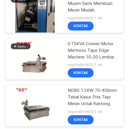
Musim Semi Membuat
Mesin Mudah
5
Dioperasikan
negotiable MOQ:1 set
Mesin Melingkar
KONTAK
Kasur
0.75KVA Conner Motor
Mattress Tape Edge
Machine 10-20 Lembar
Per Jam
negotiable MOQ:1 set
KONTAK
12
Mesin Kompresi
NOBO 1.2KW 70-450mm
Tebal Kasur Pita Tepi
Kasur
Mesin Untuk Kantong
Tidur
negotiable MOQ:1 set
KONTAK