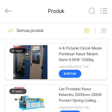
Machinery
Co.,
Ltd..
Produk
All
Rights
Reserved.
Developed
by
RUMAH
77
ECER
Semua produk
Lini Produksi Kasur
PRODUK
4-8 Putaran Cincin Mesin
Pembuat Kasur Musim
TENTANG
Semi 4.5KW 1500kg
KITA
negotiable MOQ:1 set
KONTAK
20
WISATA
Mesin Tepi Pita
Lini Produksi Kasur
PABRIK
Kelambu 2000mm 28KW
Kasur
Pocket Spring Coiling
KONTROL
Machine
negotiable MOQ:1 set