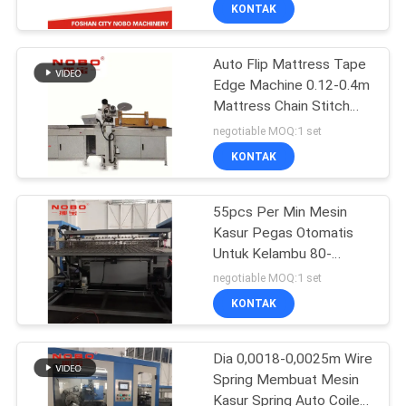
KUALITAS
KONTAK
Auto Flip Mattress Tape
HUBUNGI
63
Edge Machine 0.12-0.4m
KAMI
Mattress Chain Stitch
mesin pembuat
Machine
negotiable MOQ:1 set
pegas kasur
BERITA
KONTAK
SEMUA
55pcs Per Min Mesin
Kasur Pegas Otomatis
KASUS
Untuk Kelambu 80-
34
180mm
negotiable MOQ:1 set
VR
Mesin Perakitan
KONTAK
Musim Semi
SITEMAP
Dia 0,0018-0,0025m Wire
Spring Membuat Mesin
Kasur Spring Auto Coiler